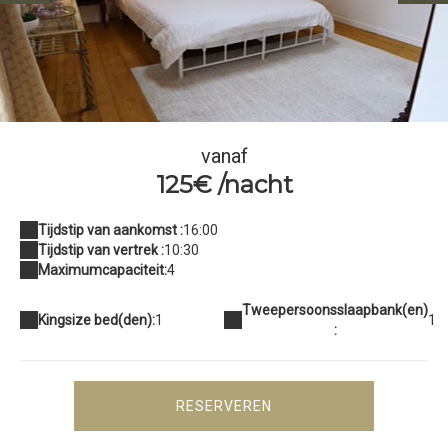
The Lodge Gite - Bedroom
vanaf
125€ /nacht
Tijdstip van aankomst :
16:00
Tijdstip van vertrek :
10:30
Maximumcapaciteit:
4
Tweepersoonsslaapbank(en)
Kingsize bed(den):
1
1
:
RESERVEREN