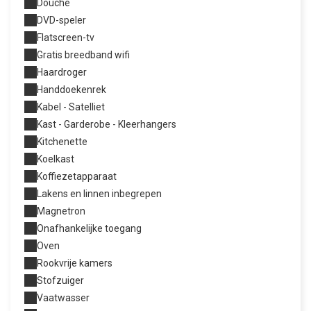
Douche
DVD-speler
Flatscreen-tv
Gratis breedband wifi
Haardroger
Handdoekenrek
Kabel - Satelliet
Kast - Garderobe - Kleerhangers
Kitchenette
Koelkast
Koffiezetapparaat
Lakens en linnen inbegrepen
Magnetron
Onafhankelijke toegang
Oven
Rookvrije kamers
Stofzuiger
Vaatwasser